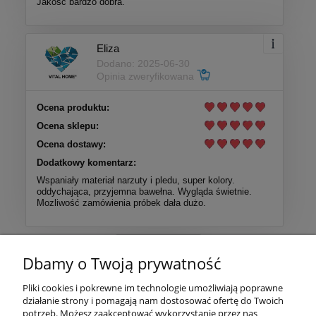
Jakość bardzo dobra.
Eliza
Dodano: 2025-06-30
Opinia zweryfikowana
Ocena produktu:
Ocena sklepu:
Ocena dostawy:
Dodatkowy komentarz:
Wspaniały materiał narzuty i pledu, super kolory.
oddychająca, przyjemna bawełna. Wygląda świetnie.
Mozliwość zamówienia próbek dała dużo.
Więcej opinii
Dbamy o Twoją prywatność
Pomoc
Pliki cookies i pokrewne im technologie umożliwiają poprawne
działanie strony i pomagają nam dostosować ofertę do Twoich
potrzeb. Możesz zaakceptować wykorzystanie przez nas