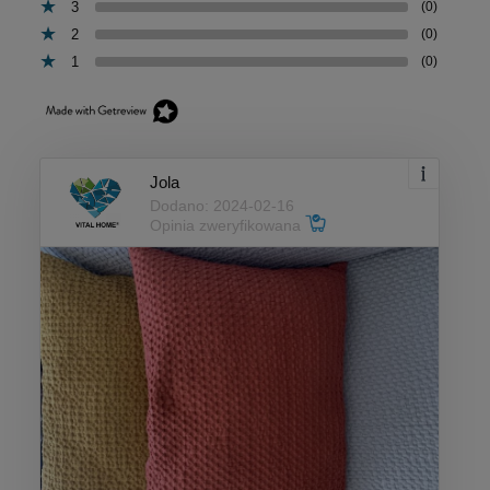
3
(0)
2
(0)
1
(0)
Jola
Dodano: 2024-02-16
Opinia zweryfikowana