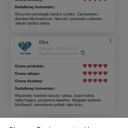
Dodatkowy komentarz:
Wszystko przebiegło bardzo szybko. Zamówienie i
dostawa błyskawiczna. Narzuta i poszewki cudowne.
Jakość bardzo dobra.
Eliza
Dodano: 2025-06-30
Opinia zweryfikowana
Ocena produktu:
Ocena sklepu:
Ocena dostawy:
Dodatkowy komentarz:
Wspaniały materiał narzuty i pledu, super kolory.
oddychająca, przyjemna bawełna. Wygląda świetnie.
Mozliwość zamówienia próbek dała dużo.
Więcej opinii