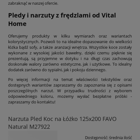
zabraknąć w naszej ofercie.
Pledy i narzuty z frędzlami od Vital
Home
Oferujemy produkty w kilku wymiarach oraz wariantach
kolorystycznych. Pozwoli to na idealne dopasowanie do wielkości
łóżka bądź sofy, a także aranżacji wnętrza. Wszystkie koce zostały
wykonane z wysokiej jakości bawełny, dzięki czemu pięknie się
prezentują, są przyjemne w dotyku i na długi czas zachowują
doskonałe walory zarówno estetyczne, jak i użytkowe. To idealny
dodatek zarówno do sypialni, jak i pokoju dziennego.
Po więcej informacji na temat właściwości tekstyliów oraz
dostępnych wariantów zapraszamy do zapoznania się z opisami
poszczególnych narzut. W przypadku trudności z wyborem
odpowiedniego koloru, możemy wysłać bezpłatne próbki -
zapraszamy do kontaktu!
Narzuta Pled Koc na Łóżko 125x200 FAVO
Natural M27922
Dostępność:
średnia ilość