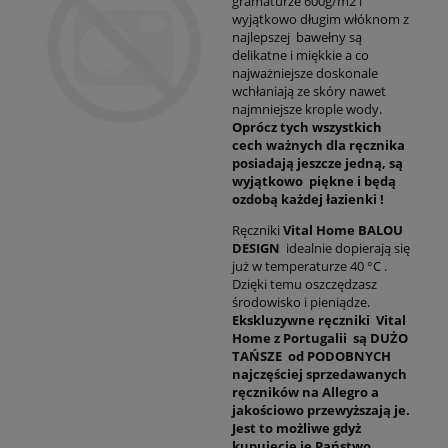
gramaturze 600g/m2 i
wyjątkowo długim włóknom z
najlepszej bawełny są
delikatne i miękkie a co
najważniejsze doskonale
wchłaniają ze skóry nawet
najmniejsze krople wody.
Oprócz tych wszystkich
cech ważnych dla ręcznika
posiadają jeszcze jedną, są
wyjątkowo piękne i będą
ozdobą każdej łazienki !
Ręczniki
Vital Home BALOU
DESIGN
idealnie dopierają się
już w temperaturze 40 °C .
Dzięki temu oszczędzasz
środowisko i pieniądze.
Ekskluzywne ręczniki Vital
Home z Portugalii s
ą DUŻO
TAŃSZE od PODOBNYCH
najczęściej sprzedawanych
ręczników na Allegro a
jakościowo przewyższają je.
Jest to możliwe gdyż
kupujecie je Państwo