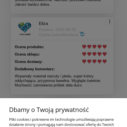
Jakość bardzo dobra.
Eliza
Dodano: 2025-06-30
Opinia zweryfikowana
Ocena produktu:
Ocena sklepu:
Ocena dostawy:
Dodatkowy komentarz:
Wspaniały materiał narzuty i pledu, super kolory.
oddychająca, przyjemna bawełna. Wygląda świetnie.
Mozliwość zamówienia próbek dała dużo.
Więcej opinii
Dbamy o Twoją prywatność
Pomoc
Pliki cookies i pokrewne im technologie umożliwiają poprawne
działanie strony i pomagają nam dostosować ofertę do Twoich