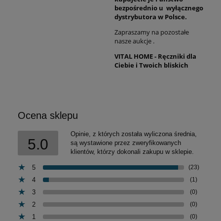
bezpośrednio u wyłącznego
dystrybutora w Polsce.
Zapraszamy na pozostałe
nasze aukcje .
VITAL HOME - Ręczniki dla
Ciebie i Twoich bliskich
Ocena sklepu
Opinie, z których została wyliczona średnia,
5.0
są wystawione przez zweryfikowanych
klientów, którzy dokonali zakupu w sklepie.
5
(23)
4
(1)
3
(0)
2
(0)
1
(0)