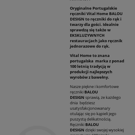
Oryginalne Portugalskie
ręczniki Vital Home BALOU
DESIGN to ręczniki do rąk i
twarzy dla gości. Idealnie
sprawdzą się także w
EKSKLUZYWNYCH
restauracjach jako ręcznik
jednorazowe do rąk.
Vital Home to znana
portugalska marka z ponad
100 letnią tradycją w
produkcji najlepszych
wyrobów z bawełny.
Nasze piękne i komfortowe
ręczniki
BALOU
DESIGN
sprawią, że każdego
dnia będziesz
usatysfakcjonowana/y
otulając się po kąpieli jego
puszystą delikatnością.
Ręczniki
BALOU
DESIGN
dzięki swojej wysokiej