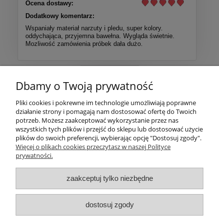
Ocena dostawy:
Dodatkowy komentarz:
Wspaniały materiał narzuty i pledu, super kolory.
oddychająca, przyjemna bawełna. Wygląda świetnie.
Mozliwość zamówienia próbek dała dużo.
Więcej opinii
Dbamy o Twoją prywatność
Pomoc
Pliki cookies i pokrewne im technologie umożliwiają poprawne
działanie strony i pomagają nam dostosować ofertę do Twoich
potrzeb. Możesz zaakceptować wykorzystanie przez nas
Moje konto
wszystkich tych plików i przejść do sklepu lub dostosować użycie
plików do swoich preferencji, wybierając opcję "Dostosuj zgody".
Więcej o plikach cookies przeczytasz w naszej Polityce
Płatności i dostawa
prywatności.
Informacje
zaakceptuj tylko niezbędne
O nas
dostosuj zgody